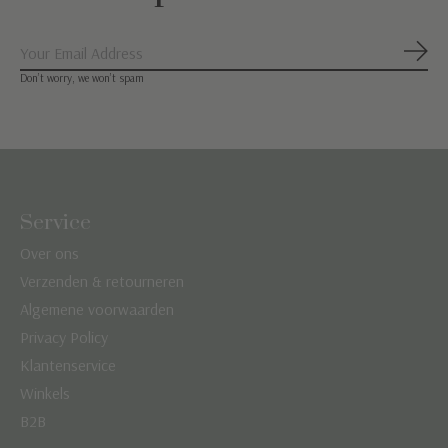
Abon
Don’t worry, we won’t spam
Service
Over ons
Verzenden & retourneren
Algemene voorwaarden
Privacy Policy
Klantenservice
Winkels
B2B