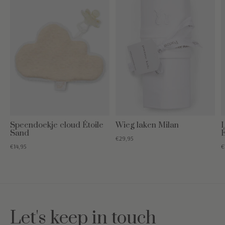
Speendoekje cloud Étoile
Wieg laken Milan
Sand
É
€29,95
€14,95
€
Let's keep in touch