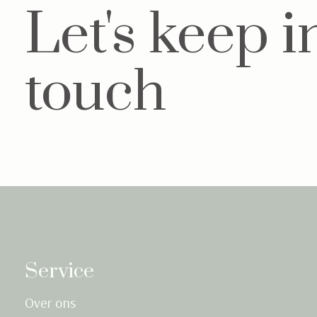
Let's keep i
touch
Service
Over ons