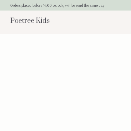
Orders placed before 14:00 o'clock, will be send the same day
Poetree Kids