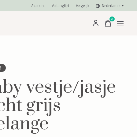
Account
Verlanglijst
Vergelijk
Nederlands
0
items
f
by vestje/jasje
cht grijs
lange