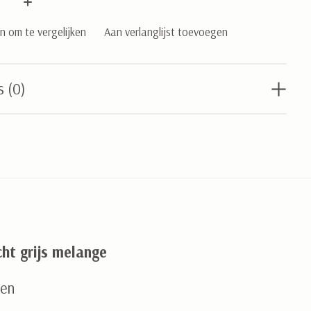
 om te vergelijken
Aan verlanglijst toevoegen
s (0)
cht grijs melange
oen