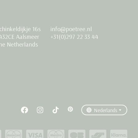
chinkeldijkje 16s
info@poetree.nl
432CE Aalsmeer
+31(0)297 22 33 44
he Netherlands
Nederlands
English
Français
Nederlands