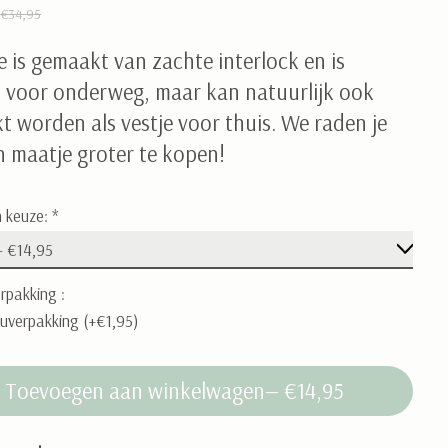
5
€34,95
je is gemaakt van zachte interlock en is
jk voor onderweg, maar kan natuurlijk ook
t worden als vestje voor thuis. We raden je
n maatje groter te kopen!
 keuze:
*
rpakking :
uverpakking (+€1,95)
Toevoegen aan winkelwagen
— €14,95
: