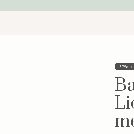
57% of
Ba
Li
me