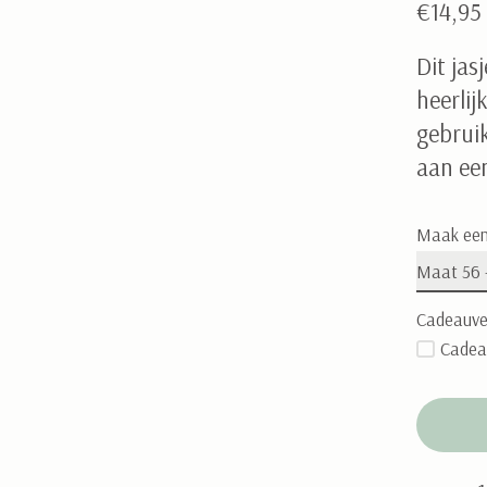
€14,9
Dit jas
heerli
gebruik
aan ee
Maak een
Cadeauve
Cadea
Aantal