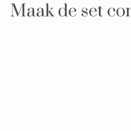
Maak de set co
Carousel items