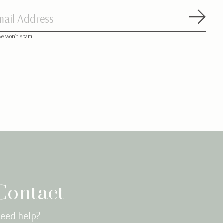
Abon
we won’t spam
Contact
eed help?