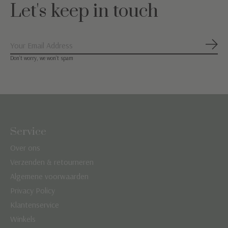
Let's keep in touch
Abon
Don’t worry, we won’t spam
Service
Over ons
Verzenden & retourneren
Algemene voorwaarden
Privacy Policy
Klantenservice
Winkels