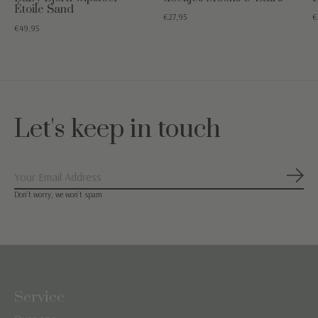
Étoile Sand
€27,95
€
€49,95
Let's keep in touch
Abon
Don’t worry, we won’t spam
Service