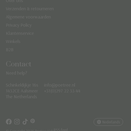
Over ons
Verzenden & retourneren
Algemene voorwaarden
Privacy Policy
Klantenservice
Winkels
B2B
Contact
Need help?
Schinkeldijkje 16s
info@poetree.nl
Nederlands
1432CE Aalsmeer
+31(0)297 22 33 44
The Netherlands
English
Français
Nederlands
RSS-feed
© Copyright 2026 Poetree Kids