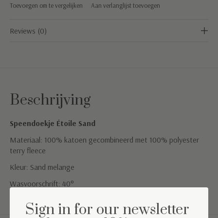
Toevoegen om te vergelijken
Aan verlanglijst toevoegen
Reviews (0)
Beschrijving
Speendoekje Étoile Sand
Materiaal: 100% katoen gecombineerd met 100% polyester
terry fleece
Kleur: Sand melange
Wasvoorschrift: 40°
Sign in for our newsletter