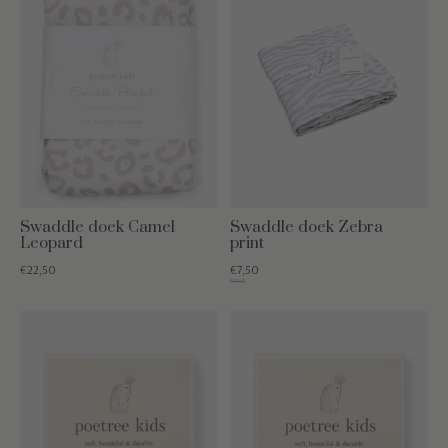
Swaddle doek Camel
Swaddle doek Zebra
Leopard
print
€22,50
€7,50
€19,95