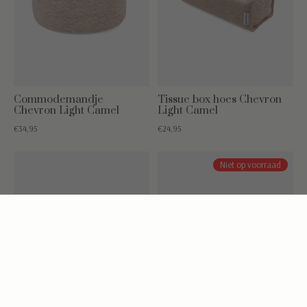
Commodemandje
Tissue box hoes Chevron
Chevron Light Camel
Light Camel
€34,95
€24,95
Niet op voorraad