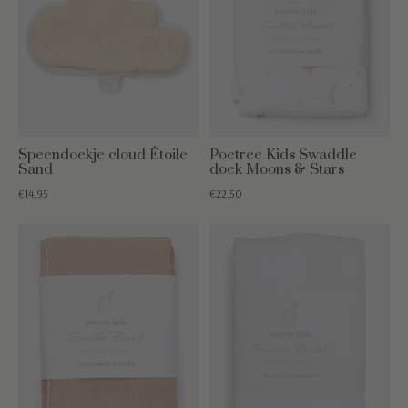
Speendoekje cloud Étoile
Poetree Kids Swaddle
Sand
doek Moons & Stars
€14,95
€22,50