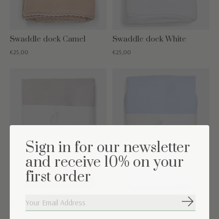
Swaddle doek Camel
Swaddle doek White
€25,00
€25,00
Sign in for our newsletter
and receive 10% on your
first order
Abonneer
Swaddle doek Light Grey
Swaddle doek Light Blue