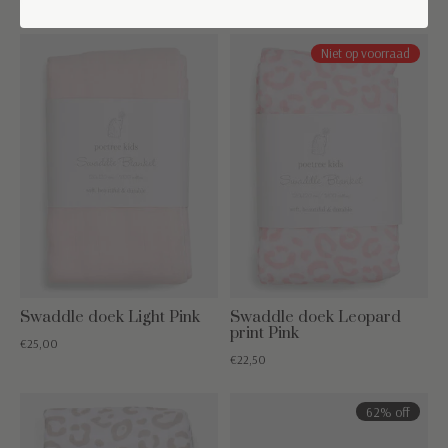
€22,50
€22,50
Niet op voorraad
Swaddle doek Light Pink
Swaddle doek Leopard
print Pink
€25,00
€22,50
62% off