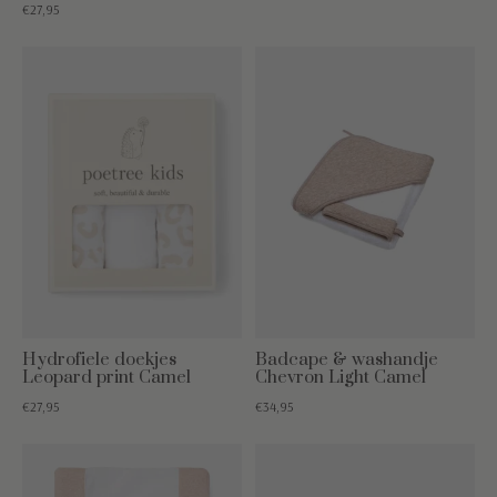
€27,95
Hydrofiele doekjes
Badcape & washandje
Leopard print Camel
Chevron Light Camel
€27,95
€34,95