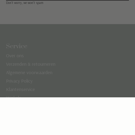
Don’t worry, we won’t spam
Service
Over ons
Verzenden & retourneren
Algemene voorwaarden
Privacy Policy
Klantenservice
Winkels
B2B
Contact
Need help?