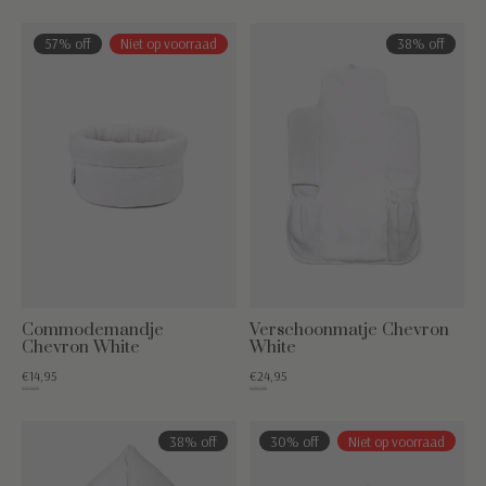
57% off
Niet op voorraad
38% off
Commodemandje
Verschoonmatje Chevron
Chevron White
White
€14,95
€24,95
€34,95
€39,95
38% off
30% off
Niet op voorraad