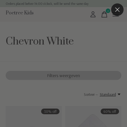
Orders placed before 14:00 o'clock, will be send the same day
0
Poetree Kids
items
Chevron White
Filters weergeven
Sorteer —
Standaard
30% off
60% off