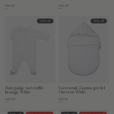
€44,00
€20,00
€54,95
€49,95
50% off
38% off
Babypakje met ruffle
Voetenzak 5 punts gordel
kraagje White
Chevron White
€20,00
€49,95
€39,95
€79,95