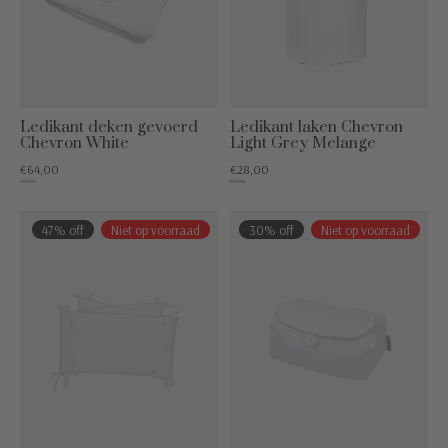
Ledikant deken gevoerd
Ledikant laken Chevron
Chevron White
Light Grey Melange
€64,00
€28,00
€79,95
€35,00
47% off
Niet op voorraad
30% off
Niet op voorraad