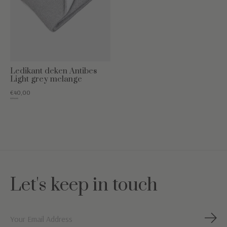
Ledikant deken Antibes
Light grey melange
€40,00
€79,95
Let's keep in touch
Abon