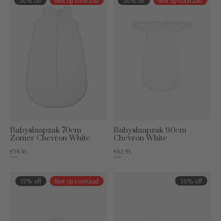
30% off
Niet op voorraad
30% off
Niet op voorraad
Babyslaapzak 70cm
Babyslaapzak 90cm
Zomer Chevron White
Chevron White
€38,45
€62,95
€54,95
€89,95
57% off
Niet op voorraad
50% off