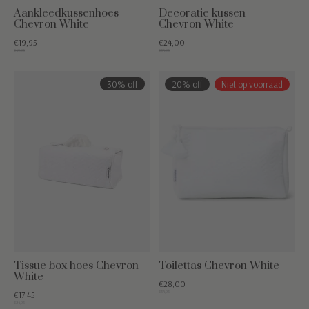
Aankleedkussenhoes
Decoratie kussen
Chevron White
Chevron White
€19,95
€24,00
€49,95
€34,95
30% off
20% off
Niet op voorraad
Tissue box hoes Chevron
Toilettas Chevron White
White
€28,00
€34,95
€17,45
€24,95