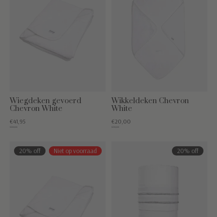
Wiegdeken gevoerd
Wikkeldeken Chevron
Chevron White
White
€41,95
€20,00
€59,95
€49,95
20% off
Niet op voorraad
20% off