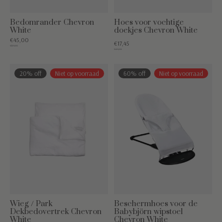
Bedomrander Chevron
Hoes voor vochtige
White
doekjes Chevron White
€45,00
€17,45
€84,95
€24,95
20% off
Niet op voorraad
60% off
Niet op voorraad
Wieg / Park
Beschermhoes voor de
Dekbedovertrek Chevron
Babybjörn wipstoel
White
Chevron White