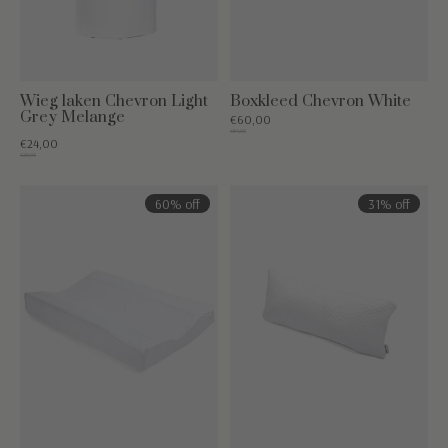
Wieg laken Chevron Light
Boxkleed Chevron White
Grey Melange
€60,00
€84,95
€24,00
€29,95
60% off
31% off