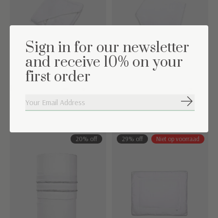
Sign in for our newsletter
and receive 10% on your
first order
Badcape & washandje
Bandana Chevron White
Chevron White
€5,00
Abonneer
€9,95
€15,00
€34,95
20% off
29% off
Niet op voorraad