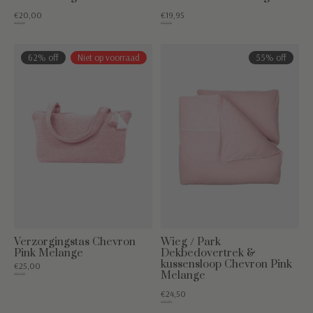
€20,00
€19,95
€40,00
€50,00
62% off
Niet op voorraad
55% off
Verzorgingstas Chevron
Wieg / Park
Pink Melange
Dekbedovertrek &
kussensloop Chevron Pink
€25,00
Melange
€65,00
€24,50
€55,00