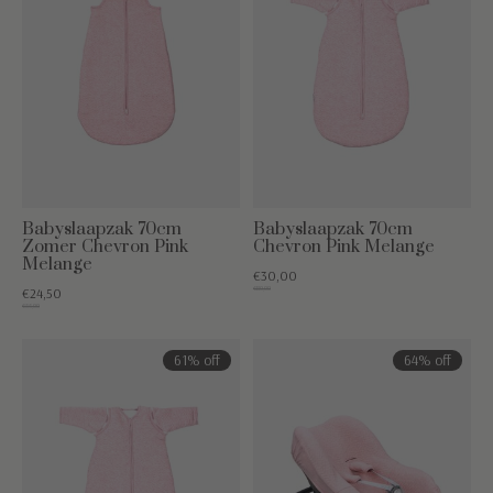
Babyslaapzak 70cm
Babyslaapzak 70cm
Zomer Chevron Pink
Chevron Pink Melange
Melange
€30,00
€80,00
€24,50
€55,00
61% off
64% off