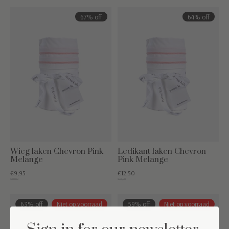
67% off
64% off
Wieg laken Chevron Pink
Ledikant laken Chevron
Melange
Pink Melange
€9,95
€12,50
€30,00
€35,00
63% off
Niet op voorraad
59% off
Niet op voorraad