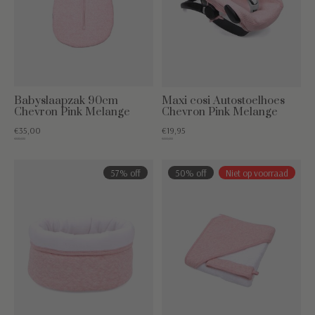
Babyslaapzak 90cm
Maxi cosi Autostoelhoes
Chevron Pink Melange
Chevron Pink Melange
€35,00
€19,95
€90,00
€55,00
57% off
50% off
Niet op voorraad