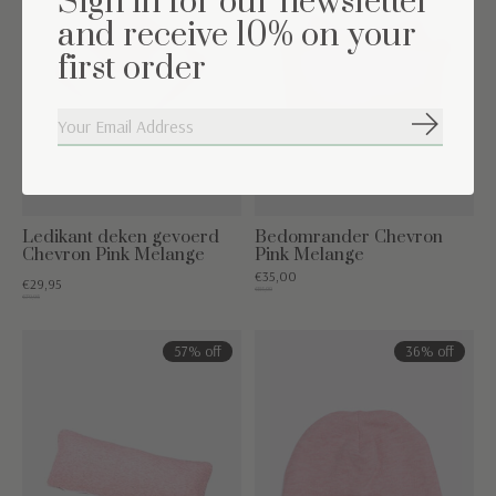
Sign in for our newsletter
and receive 10% on your
first order
Abonneer
Ledikant deken gevoerd
Bedomrander Chevron
Chevron Pink Melange
Pink Melange
€35,00
€29,95
€85,00
€79,95
57% off
36% off