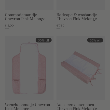
Commodemandje
Badcape & washandje
Chevron Pink Melange
Chevron Pink Melange
€15,00
€17,50
€35,00
€35,00
50% off
60% off
Verschoonmatje Chevron
Aankleedkussenhoes
Pink Melange
Chevron Pink Melange