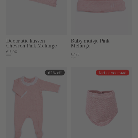
Decoratie kussen
Baby mutsje Pink
Chevron Pink Melange
Melange
€15,00
€7,95
€35,00
€12,50
62% off
Niet op voorraad