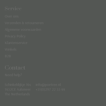
Service
Over ons
Verzenden & retourneren
Algemene voorwaarden
Privacy Policy
Klantenservice
Winkels
B2B
Contact
Need help?
Schinkeldijkje 16s
info@poetree.nl
Nederlands
1432CE Aalsmeer
+31(0)297 22 33 44
The Netherlands
English
Français