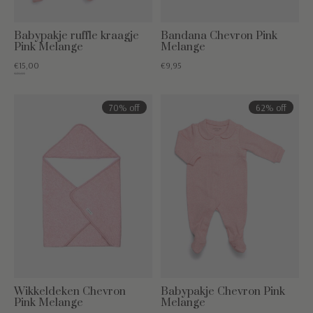
Babypakje ruffle kraagje
Bandana Chevron Pink
Pink Melange
Melange
€15,00
€9,95
€39,95
70% off
62% off
Wikkeldeken Chevron
Babypakje Chevron Pink
Pink Melange
Melange