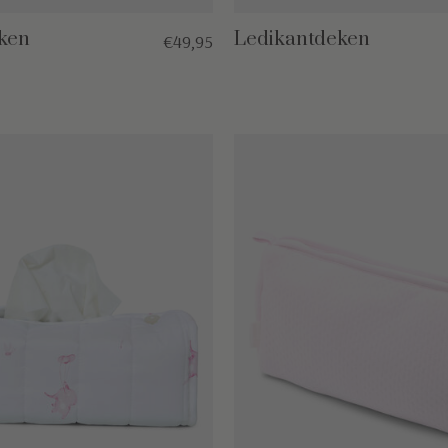
ken
Ledikantdeken
€49,95