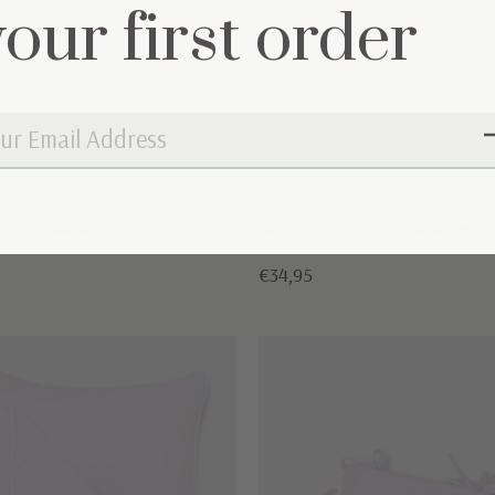
your first order
& washandje
Badcape & washandje g
€34,95
€34,95