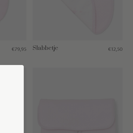
Slabbetje
€79,95
€12,50