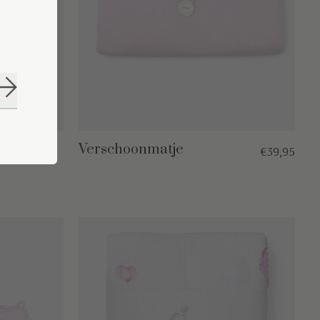
Abonneer
eprint
Verschoonmatje
€39,95