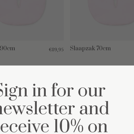
 90cm
Slaapzak 70cm
€89,95
Sign in for our
newsletter and
receive 10% on