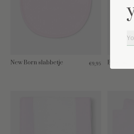
New Born slabbetje
Badcape 
€9,95