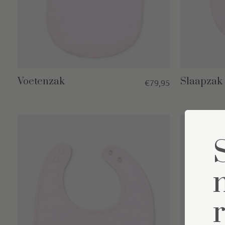
Voetenzak
Slaapzak
€79,95