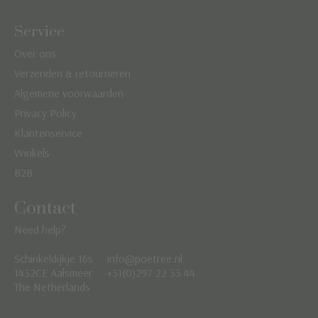
Service
Over ons
Verzenden & retourneren
Algemene voorwaarden
Privacy Policy
Klantenservice
Winkels
B2B
Contact
Need help?
Schinkeldijkje 16s
info@poetree.nl
Nederlands
1432CE Aalsmeer
+31(0)297 22 33 44
The Netherlands
English