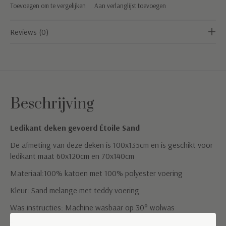
Toevoegen om te vergelijken
Aan verlanglijst toevoegen
Reviews (0)
Beschrijving
Ledikant deken gevoerd Étoile Sand
De afmeting van deze deken is 100x135cm en is geschikt voor
ledikant maat 60x120cm en 70x140cm
Materiaal:100% katoen met 100% polyester voering
Kleur: Sand melange met teddy voering
Was instructies: Machine wasbaar op 30° wolwas
TOG waarde: 2,5 (geschikt voor een kamertemperatuur tussen