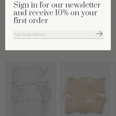
Sign in for our newsletter
de 16°C-19°C)
and receive 10% on your
first order
Abonneer
Maak de set compleet
Carousel items