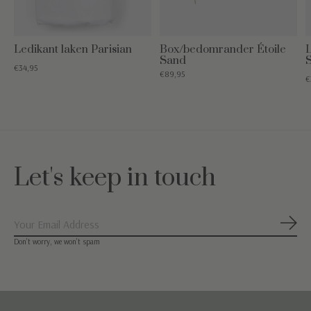
Ledikant laken Parisian
Box/bedomrander Étoile
L
Sand
€34,95
€89,95
€
Let's keep in touch
Abon
Don’t worry, we won’t spam