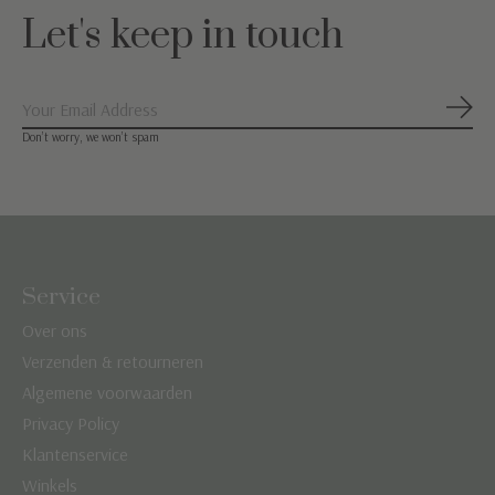
Let's keep in touch
Abon
Don’t worry, we won’t spam
Service
Over ons
Verzenden & retourneren
Algemene voorwaarden
Privacy Policy
Klantenservice
Winkels