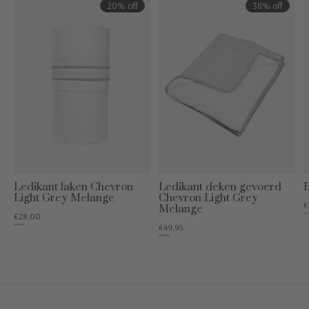
20% off
38% off
Ledikant laken Chevron
Ledikant deken gevoerd
Light Grey Melange
Chevron Light Grey
€
Melange
€39
€28,00
€35,00
€49,95
€79,95