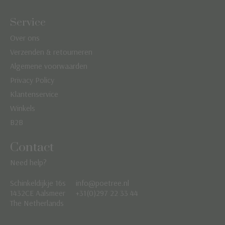
Service
Over ons
Verzenden & retourneren
Algemene voorwaarden
Privacy Policy
Klantenservice
Winkels
B2B
Contact
Need help?
Schinkeldijkje 16s
info@poetree.nl
Nederlands
1432CE Aalsmeer
+31(0)297 22 33 44
The Netherlands
English