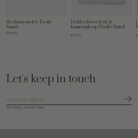
Bedomrander Étoile
Dekbedovertrek &
Sand
kussensloop Étoile Sand
É
€84,95
€74,95
€
Let's keep in touch
Abon
Don’t worry, we won’t spam