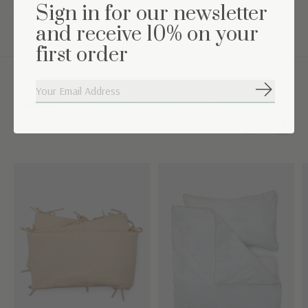
Sign in for our newsletter
Wasinstructies: Machinewas op 30°
and receive 10% on your
first order
Abonneer
Maak de set compleet
Carousel items