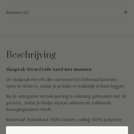
Reviews (0)
Beschrijving
Slaapzak 90cm Étoile Sand met mouwen
De slaapzak een rits die van boven tot helemaal beneden
open te ritsen is, zodat je je baby er makkelijk in kunt leggen.
Bij de armsgaten en nekopening is rekening gehouden met de
grootte, zodat je kindje vrij kan ademen en voldoende
bewegingsruimte heeft.
Materiaal: Buitenkant 100% katoen, vulling 100% polyester
Kleur: Wit met Sand kleurige Étoile print