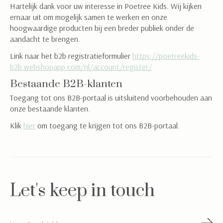
Hartelijk dank voor uw interesse in Poetree Kids. Wij kijken
ernaar uit om mogelijk samen te werken en onze
hoogwaardige producten bij een breder publiek onder de
aandacht te brengen.
Link naar het b2b registratieformulier
https://poetreekids-
b2b.webshopapp.com/nl/account/register/
Bestaande B2B-klanten
Toegang tot ons B2B-portaal is uitsluitend voorbehouden aan
onze bestaande klanten.
Klik
hier
om toegang te krijgen tot ons B2B-portaal.
Sign in for our newsletter
and receive 10% on your
first order
Let's keep in touch
Abonneer