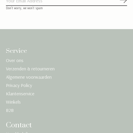
Abon
Don’t worry, we won’t spam
Service
Over ons
Verzenden & retourneren
Algemene voorwaarden
Privacy Policy
Klantenservice
Winkels
B2B
Contact