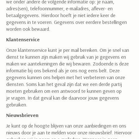
we onder andere de volgende informatie op: je naam,
adres(sen), telefoonnummer, e-mailadres, aflever- en
betaalgegevens. Hierdoor hoeft je niet iedere keer de
gegevens in te voeren. Gegevens over eerdere bestellingen
worden ook bewaard.
Klantenservice
Onze klantenservice kunt je per mail bereiken. Om je snel van
dienst te kunnen zijn maken wij gebruik van je gegevens en
maken we aantekeningen die wij bewaren. Zodoende is deze
informatie bij ons bekend als je ons nog eens belt. Deze
gegevens kunnen ons helpen met het verbeteren van onze
diensten. Soms kan het geval zijn dat we een derde partij
moeten gebruiken om een antwoord te kunnen geven op
je vragen. In dat geval kan die daarvoor jouw gegevens
Sign in for our newsletter
gebruiken.
and receive 10% on your
Nieuwsbrieven
first order
Je kunt op de hoogte blijven van onze aanbiedingen en ons
nieuws door je aan te melden voor onze nieuwsbrief. Hiervoor
Abonneer