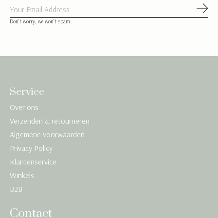
Abon
Don’t worry, we won’t spam
Service
Over ons
Verzenden & retourneren
Algemene voorwaarden
Privacy Policy
Klantenservice
Winkels
B2B
Contact