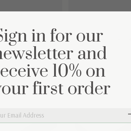
Sign in for our
 Interlock box matras
Hoeslaken Interlock le
70x140cm
newsletter and
€24,95
receive 10% on
your first order