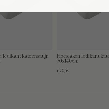
 ledikant katoensatijn
Hoeslaken ledikant kat
m
70x140cm
€24,95