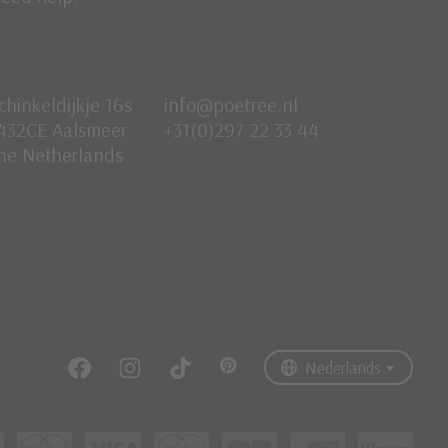
chinkeldijkje 16s
info@poetree.nl
432CE Aalsmeer
+31(0)297 22 33 44
he Netherlands
Nederlands
English
Français
Nederlands