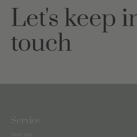
Let's keep i
touch
Service
Over ons