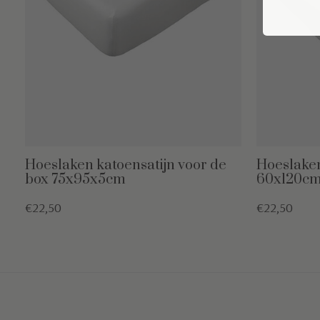
Hoeslaken katoensatijn voor de
Hoeslaken
box 75x95x5cm
60x120c
€22,50
€22,50