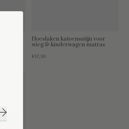
dikant
Hoeslaken katoensatijn voor
wieg & kinderwagen matras
€17,50
Abonneer