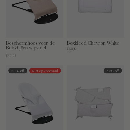
Beschermhoes voor de
Boxkleed Chevron White
Babybjörn wipstoel
€60,00
€84,95
€49,95
60% off
Niet op voorraad
72% off