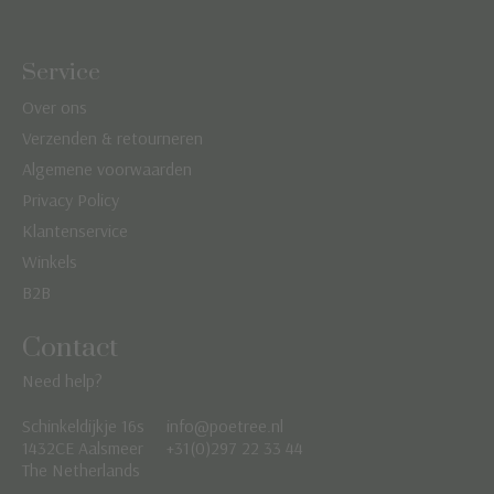
Service
Over ons
Verzenden & retourneren
Algemene voorwaarden
Privacy Policy
Klantenservice
Winkels
B2B
Contact
Need help?
Schinkeldijkje 16s
info@poetree.nl
Nederlands
1432CE Aalsmeer
+31(0)297 22 33 44
The Netherlands
English