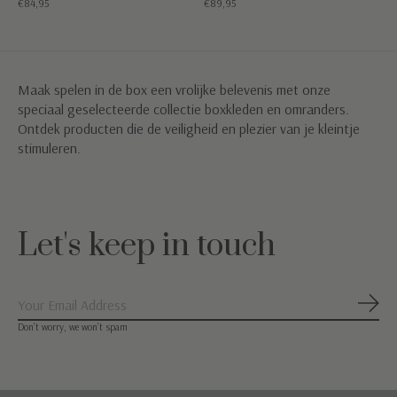
€84,95
€89,95
Maak spelen in de box een vrolijke belevenis met onze
speciaal geselecteerde collectie boxkleden en omranders.
Ontdek producten die de veiligheid en plezier van je kleintje
stimuleren.
Let's keep in touch
Abon
Don’t worry, we won’t spam