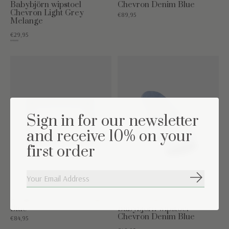
Babybjörn wipstoel
Chevron Denim Blue
Chevron Light Grey
€89,95
Melange
€29,95
€49,95
Sign in for our newsletter
and receive 10% on your
first order
Abonneer
Boxkleed Chevron Denim
Beschermhoes voor de
Blue
Babybjörn wipstoel
Chevron Denim Blue
€84,95