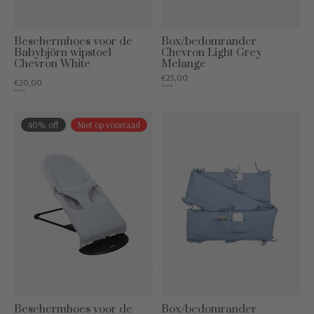
Beschermhoes voor de
Box/bedomrander
Babybjörn wipstoel
Chevron Light Grey
Chevron White
Melange
€25,00
€20,00
€89,95
€49,95
40% off
Niet op voorraad
Beschermhoes voor de
Box/bedomrander