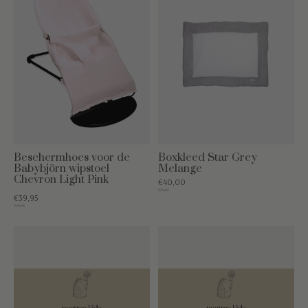
Beschermhoes voor de
Boxkleed Star Grey
Babybjörn wipstoel
Melange
Chevron Light Pink
€40,00
€79,95
€39,95
€49,95