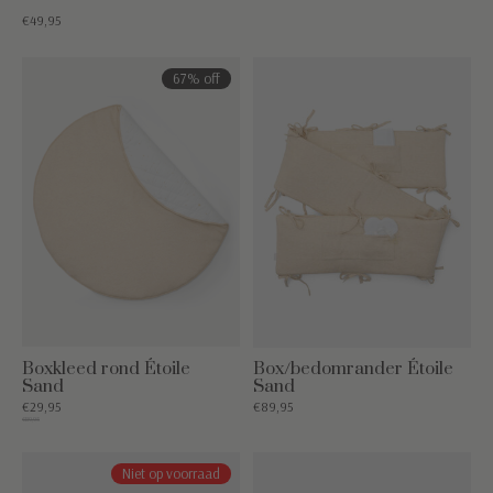
€49,95
67% off
Boxkleed rond Étoile
Box/bedomrander Étoile
Sand
Sand
€29,95
€89,95
€89,95
Niet op voorraad