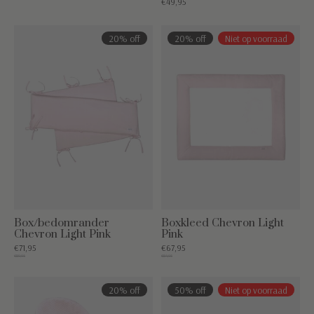
€49,95
20% off
20% off
Niet op voorraad
Box/bedomrander
Boxkleed Chevron Light
Chevron Light Pink
Pink
€71,95
€67,95
€89,95
€84,95
20% off
50% off
Niet op voorraad