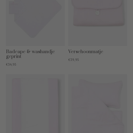
Badcape & washandje
Verschoonmatje
geprint
€39,95
€34,95