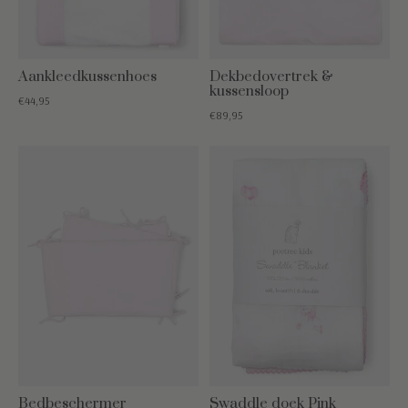
Aankleedkussenhoes
Dekbedovertrek &
kussensloop
€44,95
€89,95
Bedbeschermer
Swaddle doek Pink