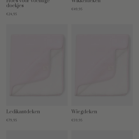
Hoes voor vochtige
Wikkeldeken
doekjes
€49,95
€24,95
Ledikantdeken
Wiegdeken
€79,95
€59,95