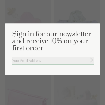
Sign in for our newsletter
and receive 10% on your
first order
Speendoekje Cloud
Tissue box hoes
Abonneer
€14,94
€24,95