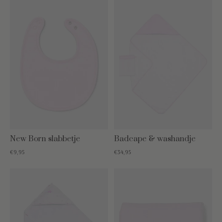
New Born slabbetje
Badcape & washandje
€9,95
€34,95