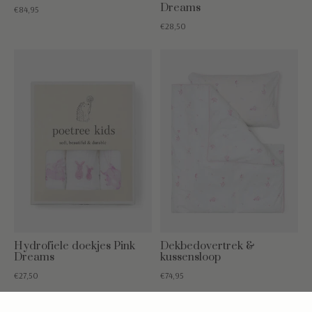
Dreams
€84,95
€28,50
Hydrofiele doekjes Pink
Dekbedovertrek &
Dreams
kussensloop
€27,50
€74,95