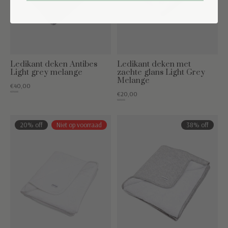
Ledikant deken Antibes
Ledikant deken met
Light grey melange
zachte glans Light Grey
Melange
€40,00
€79,95
€20,00
€59,95
20% off
Niet op voorraad
38% off