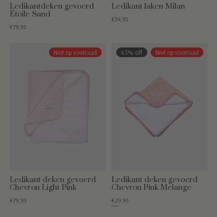
Ledikantdeken gevoerd
Ledikant laken Milan
Étoile Sand
€34,95
€79,95
Niet op voorraad
63% off
Niet op voorraad
Ledikant deken gevoerd
Ledikant deken gevoerd
Chevron Light Pink
Chevron Pink Melange
€79,95
€29,95
€79,95