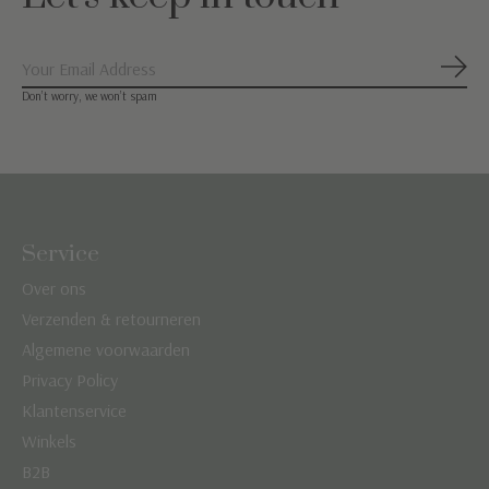
Abon
Don’t worry, we won’t spam
Service
Over ons
Verzenden & retourneren
Algemene voorwaarden
Privacy Policy
Klantenservice
Winkels
B2B