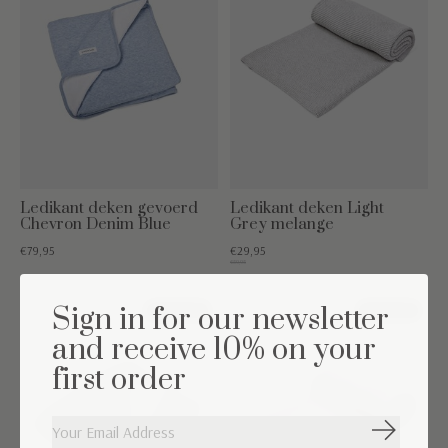
Ledikant deken gevoerd
Ledikant deken Light
Chevron Denim Blue
Grey melange
€79,95
€29,95
€59,95
Sign in for our newsletter
50% off
67% off
and receive 10% on your
first order
Abonneer