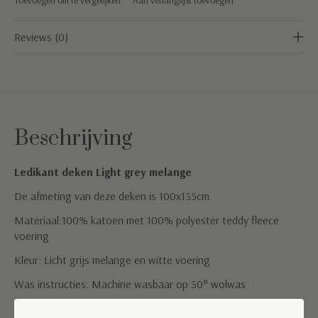
Reviews (0)
Beschrijving
Ledikant deken Light grey melange
De afmeting van deze deken is 100x135cm.
Materiaal:100% katoen met 100% polyester teddy fleece
voering
Kleur: Licht grijs melange en witte voering
Was instructies: Machine wasbaar op 30° wolwas
TOG waarde: 2,5 (geschikt voor een kamertemperatuur tussen