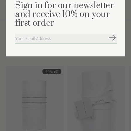
de 16°C-19°C)
Sign in for our newsletter
and receive 10% on your
first order
Maak de set compleet
Abonneer
Carousel items
20% off