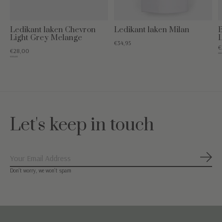
Ledikant laken Chevron
Ledikant laken Milan
Light Grey Melange
€34,95
€
€28,00
€84
€35,00
Let's keep in touch
Abon
Don’t worry, we won’t spam