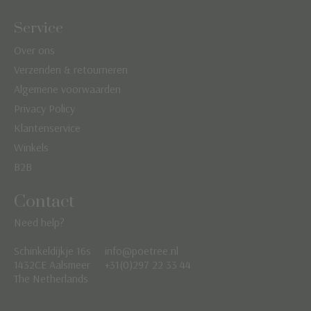
Service
Over ons
Verzenden & retourneren
Algemene voorwaarden
Privacy Policy
Klantenservice
Winkels
B2B
Contact
Need help?
Schinkeldijkje 16s
info@poetree.nl
Nederlands
1432CE Aalsmeer
+31(0)297 22 33 44
The Netherlands
English
Français