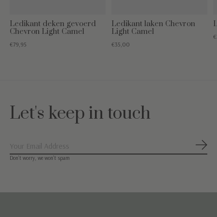
Ledikant deken gevoerd
Ledikant laken Chevron
L
Chevron Light Camel
Light Camel
€
€79,95
€35,00
Let's keep in touch
Abon
Don’t worry, we won’t spam