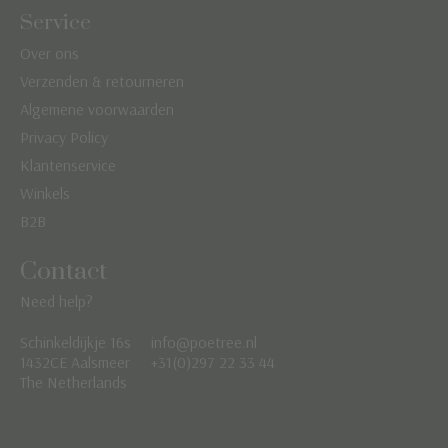
Service
Over ons
Verzenden & retourneren
Algemene voorwaarden
Privacy Policy
Klantenservice
Winkels
B2B
Contact
Need help?
Schinkeldijkje 16s
info@poetree.nl
Nederlands
1432CE Aalsmeer
+31(0)297 22 33 44
The Netherlands
English
Français