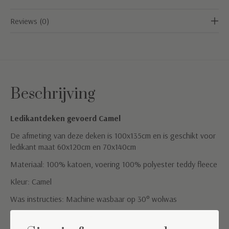
Reviews (0)
Beschrijving
Ledikantdeken gevoerd Camel
De afmeting van deze deken is 100x135cm en is geschikt voor
ledikant maat 60x120cm en 70x140cm
Materiaal: 100% katoen, voering 100% polyester teddy fleece
Kleur: Camel
Was instructies: Machine wasbaar op 30° wolwas
TOG waarde: 2,5 (geschikt voor een kamertemperatuur tussen
de 16°C-19°C)