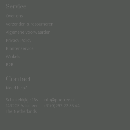
Service
Over ons
Verzenden & retourneren
Algemene voorwaarden
Privacy Policy
Klantenservice
Winkels
B2B
Contact
Need help?
Schinkeldijkje 16s
info@poetree.nl
Nederlands
1432CE Aalsmeer
+31(0)297 22 33 44
The Netherlands
English
Français