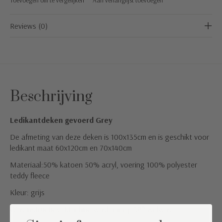
Reviews (0)
Beschrijving
Ledikantdeken gevoerd Grey
De afmeting van deze deken is 100x135cm en is geschikt voor
ledikant maat 60x120cm en 70x140cm
Materiaal:50% katoen 50% acryl, voering 100% polyester
teddy fleece
Kleur: grijs
Was instructies: Machine wasbaar op 30° wolwas