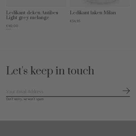
Ledikant deken Antibes
Ledikant laken Milan
Light grey melange
€34,95
€40,00
€79,95
Let's keep in touch
Abon
Don’t worry, we won’t spam