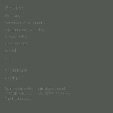
Service
Over ons
Verzenden & retourneren
Algemene voorwaarden
Privacy Policy
Klantenservice
Winkels
B2B
Contact
Need help?
Schinkeldijkje 16s
info@poetree.nl
Nederlands
1432CE Aalsmeer
+31(0)297 22 33 44
The Netherlands
English
Français