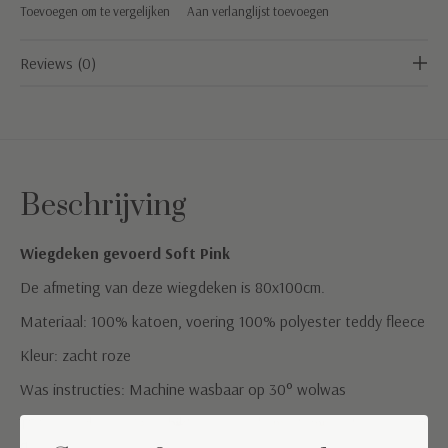
Toevoegen om te vergelijken
Aan verlanglijst toevoegen
Reviews (0)
Beschrijving
Wiegdeken gevoerd Soft Pink
De afmeting van deze wiegdeken is 80x100cm.
Materiaal: 100% katoen, voering 100% polyester teddy fleece
Kleur: zacht roze
Was instructies: Machine wasbaar op 30° wolwas
TOG waarde: 2,5 (geschikt voor een kamertemperatuur tussen
de 16°C-19°C)