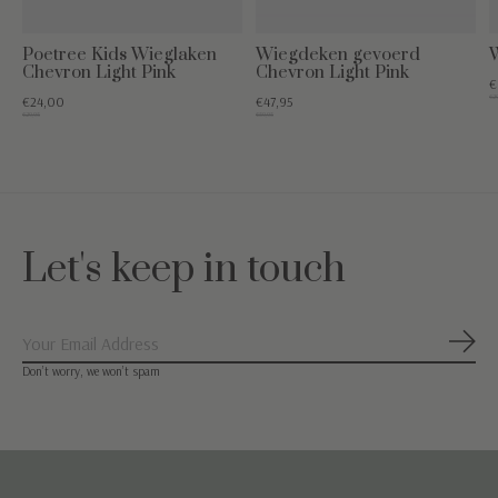
Poetree Kids Wieglaken
Wiegdeken gevoerd
W
Chevron Light Pink
Chevron Light Pink
€
€29
€24,00
€47,95
€29,95
€59,95
Let's keep in touch
Abon
Don’t worry, we won’t spam