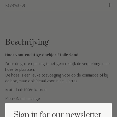
Reviews (0)
Beschrijving
Hoes voor vochtige doekjes Étoile Sand
Door de grote opening is het gemakkelijk de verpakking in de
hoes te plaatsen.
De hoes is een leuke toevoeging voor op de commode of bij
de box, maar ook ideaal voor in de luiertas.
Materiaal: 100% katoen
Kleur: Sand melange
Wasinstructies; machine wasbaar op 40°
Sign in for our newsletter