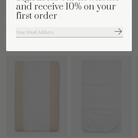
and receive 10% on your
first order
Maak de set compleet
Abonneer
Carousel items