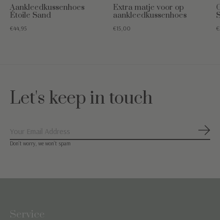
Aankleedkussenhoes
Extra matje voor op
Étoile Sand
aankleedkussenhoes
€44,95
€15,00
€
Let's keep in touch
Abon
Don’t worry, we won’t spam
Service