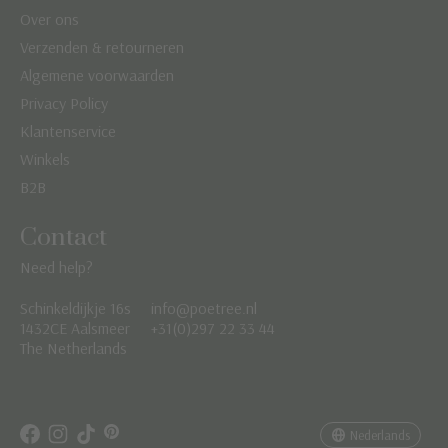
Over ons
Verzenden & retourneren
Algemene voorwaarden
Privacy Policy
Klantenservice
Winkels
B2B
Contact
Need help?
Schinkeldijkje 16s
info@poetree.nl
Nederlands
1432CE Aalsmeer
+31(0)297 22 33 44
The Netherlands
English
Français
Nederlands