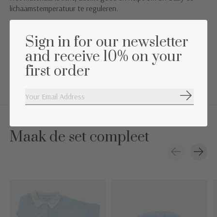
lichaamstemperatuur te reguleren.
Materiaal: 100% katoen
Sign in for our newsletter
Formaat: 120 x 120 cm
and receive 10% on your
Kleur: licht blauw
first order
Was instructie: wasbaar op 60 graden
Abonneer
Maak de set compleet
Carousel items