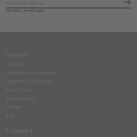
Abon
Don’t worry, we won’t spam
Service
Over ons
Verzenden & retourneren
Algemene voorwaarden
Privacy Policy
Klantenservice
Winkels
B2B
Contact