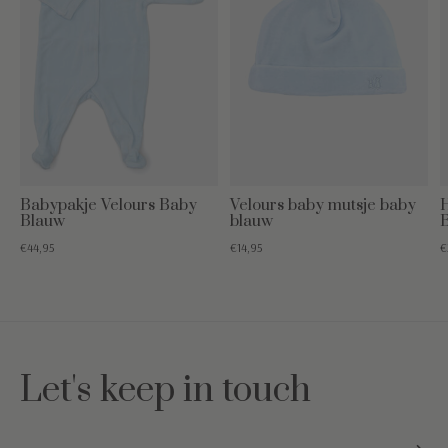
Babypakje Velours Baby
Velours baby mutsje baby
H
Blauw
blauw
€44,95
€14,95
€
Let's keep in touch