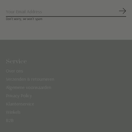
Abon
Don’t worry, we won’t spam
Service
Over ons
Verzenden & retourneren
Algemene voorwaarden
Privacy Policy
Klantenservice
Winkels
B2B