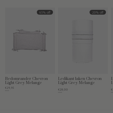
65% off
20% off
Bedomrander Chevron
Ledikant laken Chevron
L
Light Grey Melange
Light Grey Melange
L
€29,95
€28,00
€
€84,95
€35,00
€79