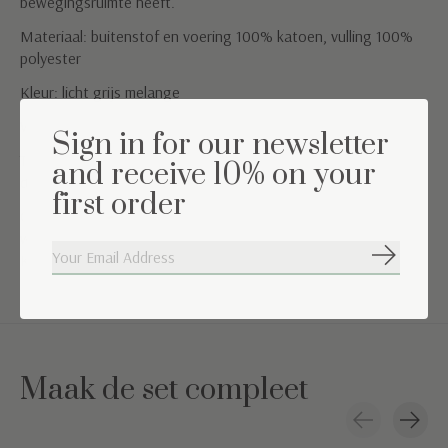
bewegingsruimte heeft.
Materiaal: buitenstof en voering 100% katoen, vulling 100%
polyester
Kleur: licht grijs melange
Wasinstructies: Machinewas op 30°
Sign in for our newsletter
TOG waarde: 2.5 (geschikt voor een kamertemperatuur rond
and receive 10% on your
de 18°C)
first order
Onze slaapzakken zijn TOG geclassificeerd op basis van de
warmte die ze leveren.
Kortom, hoe hoger de TOG waarde, hoe warmer de slaapzak.
Abonneer
Maak de set compleet
Carousel items