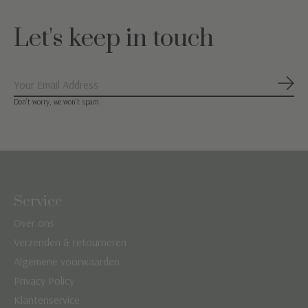
Let's keep in touch
Abon
Don’t worry, we won’t spam
Service
Over ons
Verzenden & retourneren
Algemene voorwaarden
Privacy Policy
Klantenservice