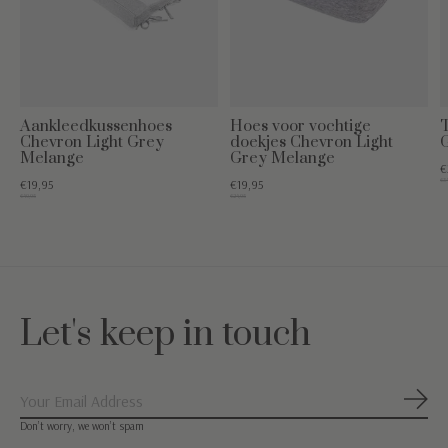
Aankleedkussenhoes
Hoes voor vochtige
T
Chevron Light Grey
doekjes Chevron Light
Melange
Grey Melange
€
€34
€19,95
€19,95
€49,95
€24,95
Let's keep in touch
Abon
Don’t worry, we won’t spam