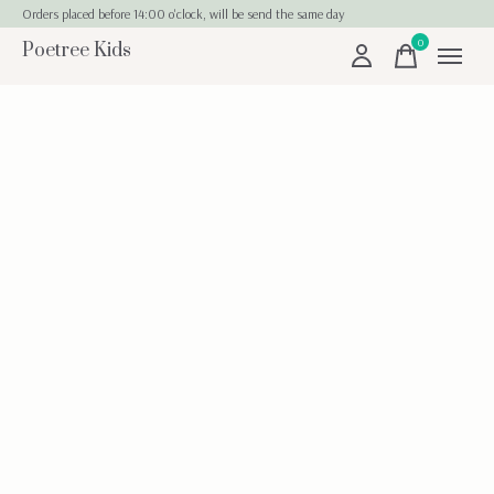
Orders placed before 14:00 o'clock, will be send the same day
0
Poetree Kids
items