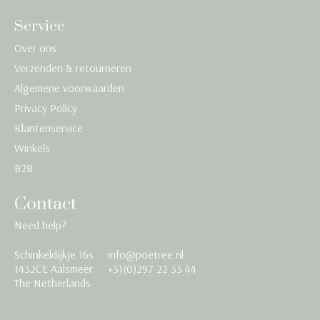
Service
Over ons
Verzenden & retourneren
Algemene voorwaarden
Privacy Policy
Klantenservice
Winkels
B2B
Contact
Need help?
Schinkeldijkje 16s
info@poetree.nl
Nederlands
1432CE Aalsmeer
+31(0)297 22 33 44
The Netherlands
English
Français