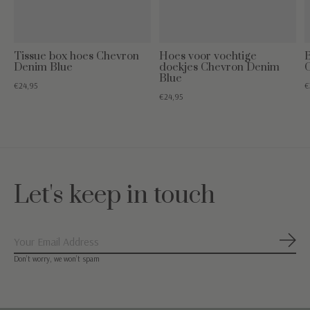
Tissue box hoes Chevron
Hoes voor vochtige
Denim Blue
doekjes Chevron Denim
Blue
€24,95
€
€24,95
Let's keep in touch
Abon
Don’t worry, we won’t spam