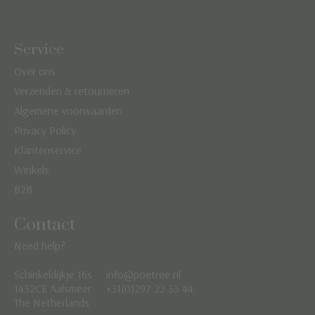
Service
Over ons
Verzenden & retourneren
Algemene voorwaarden
Privacy Policy
Klantenservice
Winkels
B2B
Contact
Need help?
Schinkeldijkje 16s
info@poetree.nl
Nederlands
1432CE Aalsmeer
+31(0)297 22 33 44
The Netherlands
English