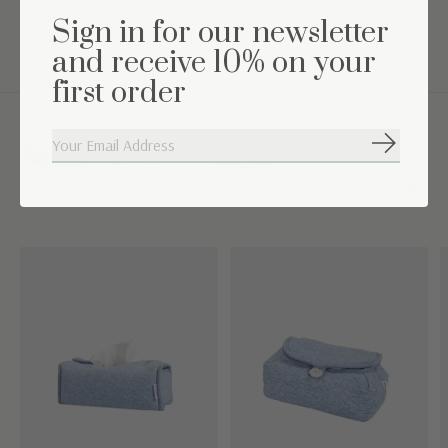
Wasinstructies:machine wasbaar op 40°C
Sign in for our newsletter
Exclusief aankleedkussen
and receive 10% on your
first order
Abonneer
Maak de set compleet
Carousel items