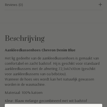
Reviews (0)
Beschrijving
Aankleedkussenhoes Chevron Denim Blue
Het lig gedeelte van de aankleedkussenhoes is gemaakt van
comfortabel en zacht badstof. Hij is geschikt voor standaard
aankleedkussens met de afmeting 72,5x47x10cm (geschikt
voor aankleedkussens van oa bébéJou).
Wanneer de hoes vies wordt kan het natuurlijk gewassen
worden in de wasmachine.
Materiaal: 100% katoen
Kleur: Blauw melange gecombineerd met wit badstof