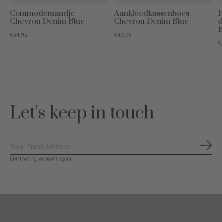
Commodemandje
Aankleedkussenhoes
H
Chevron Denim Blue
Chevron Denim Blue
€34,95
€49,95
€
Let's keep in touch
Abon
Don’t worry, we won’t spam