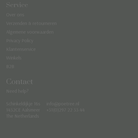
Service
Over ons
Verzenden & retourneren
Algemene voorwaarden
Privacy Policy
Klantenservice
Winkels
B2B
Contact
Need help?
Schinkeldijkje 16s
info@poetree.nl
Nederlands
1432CE Aalsmeer
+31(0)297 22 33 44
The Netherlands
English
Français