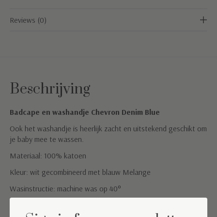
Reviews (0)
Beschrijving
Badcape en washandje Chevron Denim Blue
Ook het washandje is heerlijk zacht en uitstekend geschikt om
je baby mee te wassen.
Materiaal: 100% katoen
Kleur: wit gecombineerd met blauw Melange
Wasinstructie: machine was op 40°
Afmeting: 80x80cm