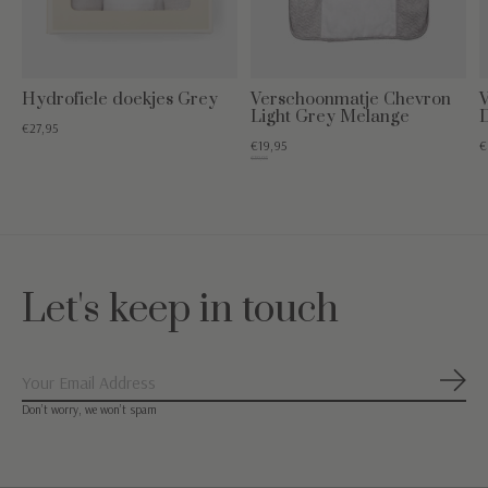
Hydrofiele doekjes Grey
Verschoonmatje Chevron
V
Light Grey Melange
€27,95
€19,95
€
€39,95
Let's keep in touch
Abon
Don’t worry, we won’t spam