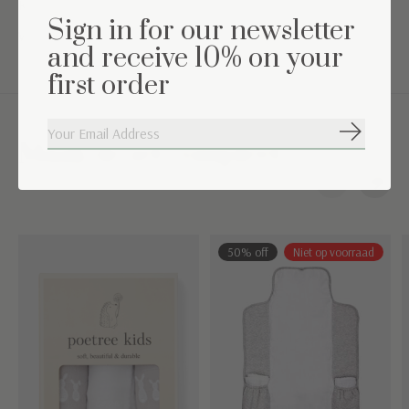
Kleur: blauw melange gecombineerd met wit badstof
Sign in for our newsletter
Wasinstructies:machine wasbaar op 30°C
and receive 10% on your
first order
Abonneer
Maak de set compleet
Carousel items
50% off
Niet op voorraad