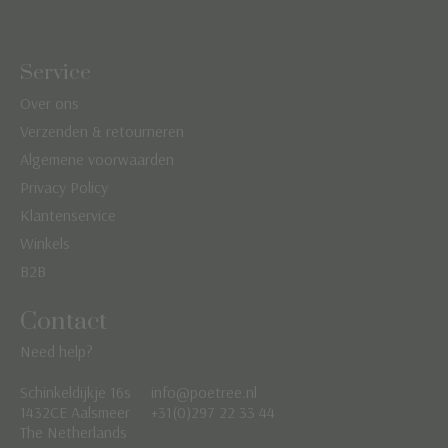
Service
Over ons
Verzenden & retourneren
Algemene voorwaarden
Privacy Policy
Klantenservice
Winkels
B2B
Contact
Need help?
Schinkeldijkje 16s
info@poetree.nl
Nederlands
1432CE Aalsmeer
+31(0)297 22 33 44
The Netherlands
English