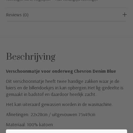
Reviews (0)
Beschrijving
Verschoonmatje voor onderweg Chevron Denim Blue
Dit verschoonmatje heeft twee handige zakken waar je de
luiers en de billendoekjes in kan opbergen.Het lig-gedeelte is
gemaakt in badstof en daardoor heerlijk zacht.
Het kan uiteraard gewassen worden in de wasmachine.
Afmetingen: 22x28cm / uitgevouwen 75x49cm
Materiaal: 100% katoen