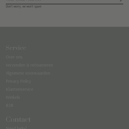
Abon
Don’t worry, we won’t spam
Service
Over ons
Verzenden & retourneren
Algemene voorwaarden
Privacy Policy
Klantenservice
Winkels
B2B
Contact
Need help?