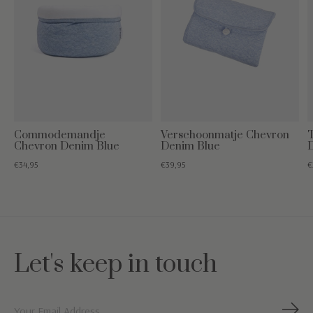
Commodemandje
Verschoonmatje Chevron
T
Chevron Denim Blue
Denim Blue
€34,95
€39,95
€
Let's keep in touch