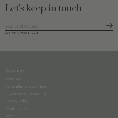
Let's keep in touch
Abon
Don’t worry, we won’t spam
Service
Over ons
Verzenden & retourneren
Algemene voorwaarden
Privacy Policy
Klantenservice
Winkels