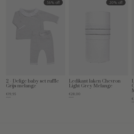
56% off
20% off
2 - Delige baby set ruffle
Ledikant laken Chevron
Grijs melange
Light Grey Melange
C
€19,95
€28,00
€44,95
€35,00
€
€79