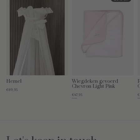
Hemel
Wiegdeken gevoerd
P
Chevron Light Pink
C
€89,95
€47,95
€
€59,95
€29