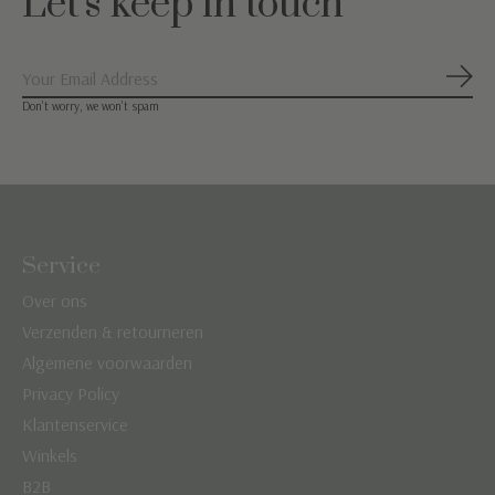
Let's keep in touch
Abon
Don’t worry, we won’t spam
Service
Over ons
Verzenden & retourneren
Algemene voorwaarden
Privacy Policy
Klantenservice
Winkels
B2B