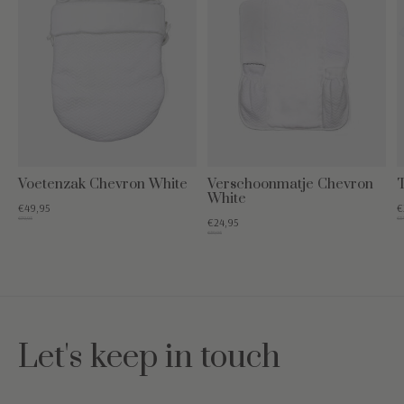
Voetenzak Chevron White
Verschoonmatje Chevron
T
White
€49,95
€
€79,95
€34
€24,95
€39,95
Let's keep in touch