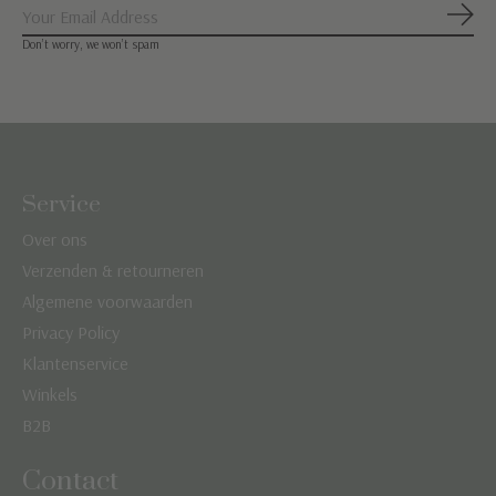
Abon
Don’t worry, we won’t spam
Service
Over ons
Verzenden & retourneren
Algemene voorwaarden
Privacy Policy
Klantenservice
Winkels
B2B
Contact