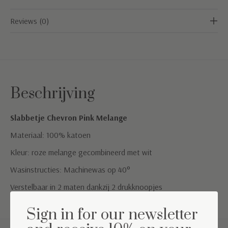
Reviews (0)
Beschrijving
Slabbetje Chevron Pink Melange
Materiaal: 100% katoen
Kleur: roze melange gecombineerd met wit
Wasinstructies: Machinewas op 40°
Verstelbaar in 2 maten dankzij 2 drukknoopjes
Sign in for our newsletter