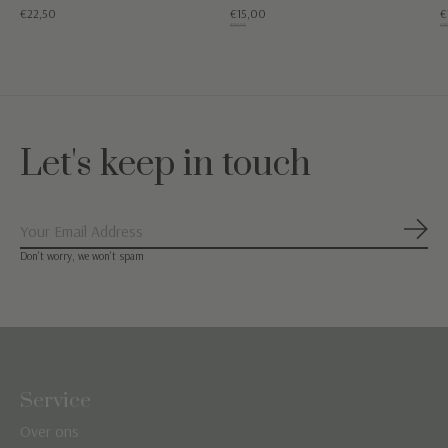
€22,50
€15,00
€
€39,95
€39
Let's keep in touch
Abon
Don’t worry, we won’t spam
Service
Over ons