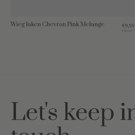
Wieg laken Chevron Pink Melange
€9,95
€30,00
Let's keep i