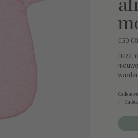
af
m
€30,0
Deze m
mouwen 
worden
Cadeauve
Cadea