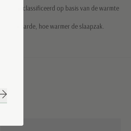
n TOG geclassificeerd op basis van de warmte
e TOG waarde, hoe warmer de slaapzak.
Abonneer