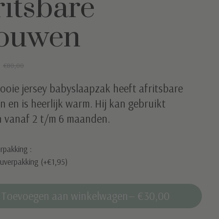
ritsbare
ouwen
0
€80,00
ooie jersey babyslaapzak heeft afritsbare
en is heerlijk warm. Hij kan gebruikt
 vanaf 2 t/m 6 maanden.
rpakking :
uverpakking (+€1,95)
Toevoegen aan winkelwagen
— €30,00