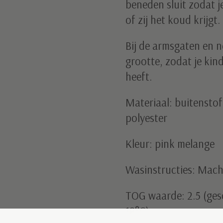
beneden sluit zodat j
of zij het koud krijgt.
Bij de armsgaten en 
grootte, zodat je kin
heeft.
Materiaal: buitensto
polyester
Kleur: pink melange
Wasinstructies: Mac
TOG waarde: 2.5 (ges
18°C)