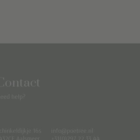
Contact
eed help?
chinkeldijkje 16s
info@poetree.nl
432CE Aalsmeer
+31(0)297 22 33 44