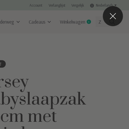
Account
Verlanglijst
Vergelijk
Nederlands
derweg
Cadeaus
Winkelwagen
0
items
f
rsey
byslaapzak
0cm met