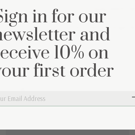
Onze slaapzakken zij
Sign in for our
die ze leveren.
Kortom, hoe hoger d
newsletter and
receive 10% on
your first order
mpleet