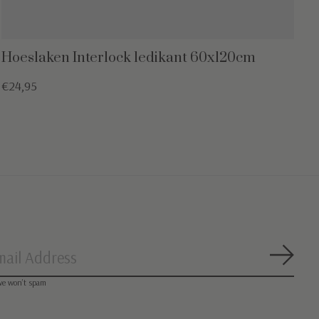
Hoeslaken Interlock ledikant 60x120cm
€24,95
Abon
we won’t spam