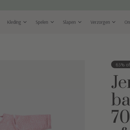
Kleding
Spelen
Slapen
Verzorgen
On
63% of
Je
ba
7