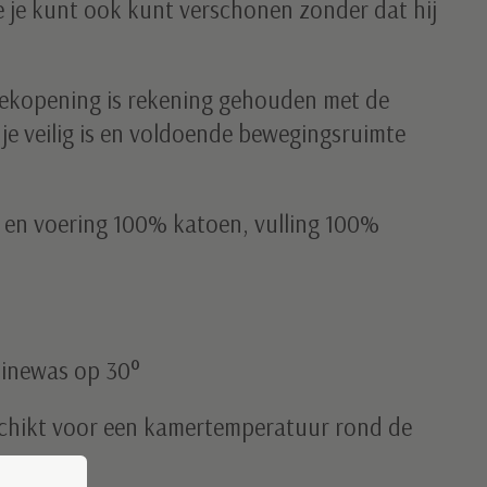
e je kunt ook kunt verschonen zonder dat hij
nekopening is rekening gehouden met de
dje veilig is en voldoende bewegingsruimte
f en voering 100% katoen, vulling 100%
hinewas op 30°
chikt voor een kamertemperatuur rond de