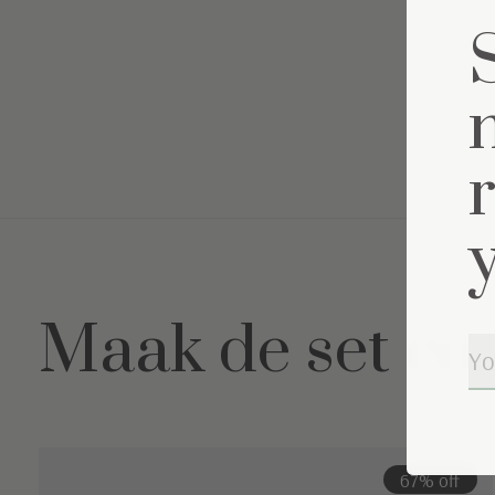
Maak de set co
Carousel items
67% off