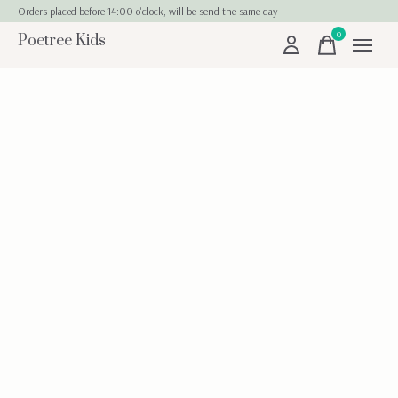
Orders placed before 14:00 o'clock, will be send the same day
0
Poetree Kids
items