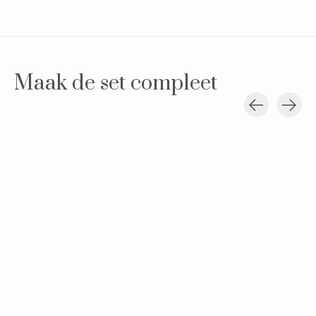
Maak de set compleet
Carousel items
Baby mutsje Blue
Badcape &
Swaddle doek
Dreams
washandje geprint
Dreams