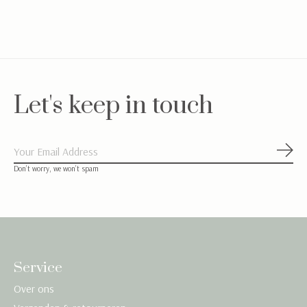
€12,50
€34,95
€28,50
Let's keep in touch
Abon
Don’t worry, we won’t spam
Service
Over ons