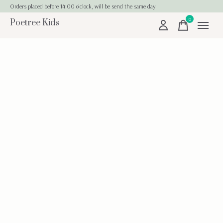
Orders placed before 14:00 o'clock, will be send the same day
0
Poetree Kids
items