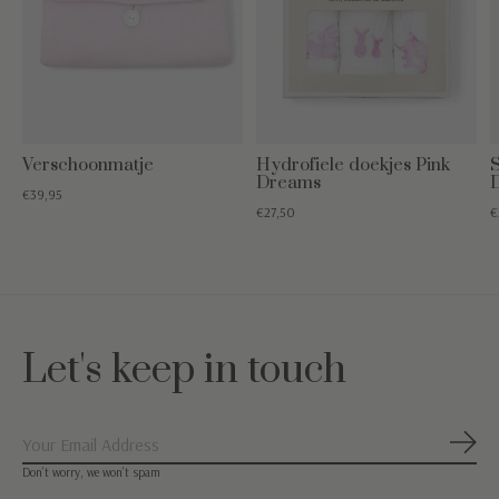
Verschoonmatje
Hydrofiele doekjes Pink
Dreams
€39,95
€27,50
€
Let's keep in touch
Abon
Don’t worry, we won’t spam