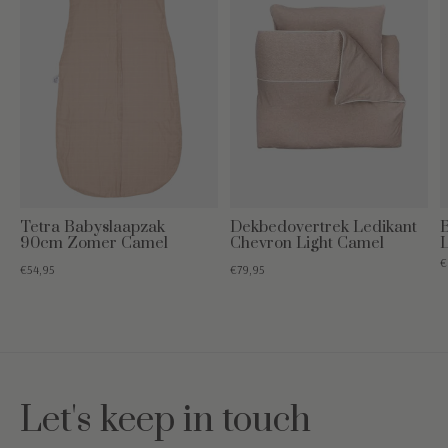
Tetra Babyslaapzak
Dekbedovertrek Ledikant
90cm Zomer Camel
Chevron Light Camel
L
€
€54,95
€79,95
Let's keep in touch