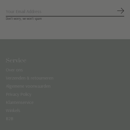
Abon
Don’t worry, we won’t spam
Service
Over ons
Verzenden & retourneren
Algemene voorwaarden
Privacy Policy
Klantenservice
Winkels
B2B