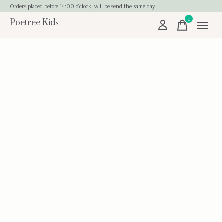
Orders placed before 14:00 o'clock, will be send the same day
0
Poetree Kids
items