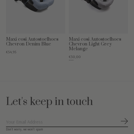
Maxi cosi Autostoelhoes
Maxi cosi Autostoelhoes
Chevron Denim Blue
Chevron Light Grey
Melange
€54,95
€30,00
€54,95
Let's keep in touch
Abon
Don’t worry, we won’t spam