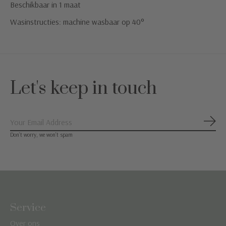
Beschikbaar in 1 maat
Wasinstructies: machine wasbaar op 40°
Let's keep in touch
Abon
Don’t worry, we won’t spam
Service
Over ons