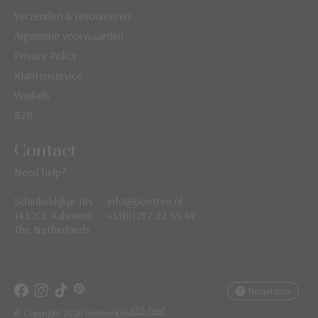
Verzenden & retourneren
Algemene voorwaarden
Privacy Policy
Klantenservice
Winkels
B2B
Contact
Need help?
Schinkeldijkje 16s
info@poetree.nl
Nederlands
1432CE Aalsmeer
+31(0)297 22 33 44
The Netherlands
English
Français
Nederlands
RSS-feed
© Copyright 2026 Poetree Kids