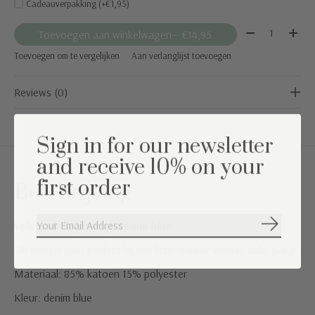
Cadeauverpakking (+€1,95)
Aantal:
Toevoegen aan winkelwagen
— €14,95
Toevoegen om te vergelijken
Aan verlanglijst toevoegen
Reviews (0)
Sign in for our newsletter
and receive 10% on your
first order
Beschrijving
Velours baby mutsje denim blue
Abonneer
Dit mutsje past perfect bij het licht blauwe velours baby pakje.
Materiaal: 85% katoen 15% polyester
Kleur: denim blue