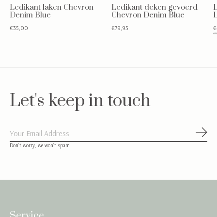
Ledikant laken Chevron
Ledikant deken gevoerd
L
Denim Blue
Chevron Denim Blue
L
€35,00
€79,95
€
€79
Let's keep in touch
Abon
Don’t worry, we won’t spam
Service