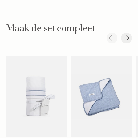
and receive 10% on your
first order
Maak de set compleet
Abonneer
Carousel items