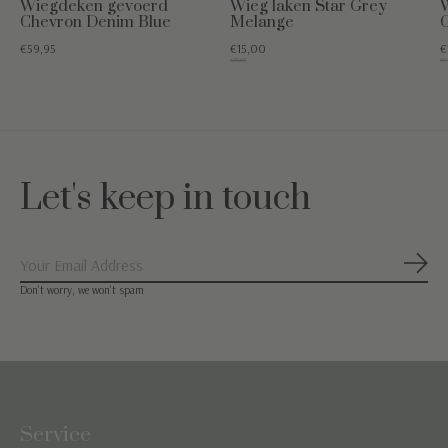
Wiegdeken gevoerd
Wieg laken Star Grey
Chevron Denim Blue
Melange
€59,95
€15,00
€
€29,95
€54
Let's keep in touch
Abon
Don’t worry, we won’t spam
Service