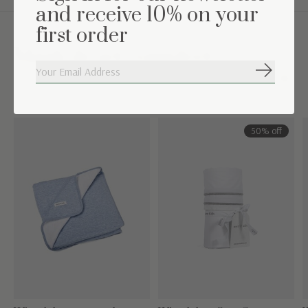
and receive 10% on your
first order
Maak de set compleet
Abonneer
Carousel items
50% off