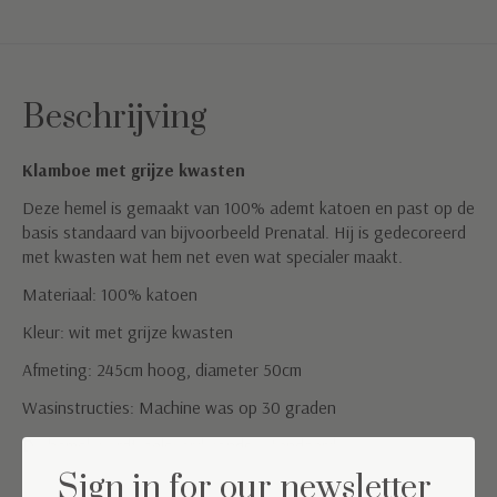
Beschrijving
Klamboe met grijze kwasten
Deze hemel is gemaakt van 100% ademt katoen en past op de
basis standaard van bijvoorbeeld Prenatal. Hij is gedecoreerd
met kwasten wat hem net even wat specialer maakt.
Materiaal: 100% katoen
Kleur: wit met grijze kwasten
Afmeting: 245cm hoog, diameter 50cm
Wasinstructies: Machine was op 30 graden
De hemel wordt geleverd zonder standaard.
Sign in for our newsletter