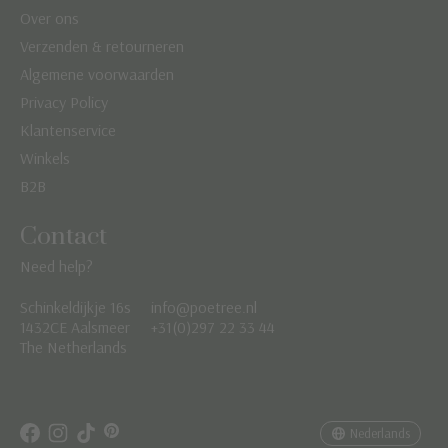
Over ons
Verzenden & retourneren
Algemene voorwaarden
Privacy Policy
Klantenservice
Winkels
B2B
Contact
Need help?
Schinkeldijkje 16s
info@poetree.nl
Nederlands
1432CE Aalsmeer
+31(0)297 22 33 44
The Netherlands
English
Français
Nederlands