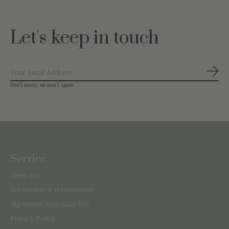
Let's keep in touch
Abon
Don’t worry, we won’t spam
Service
Over ons
Verzenden & retourneren
Algemene voorwaarden
Privacy Policy