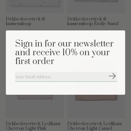
Dekbedovertrek &
Dekbedovertrek &
kussensloop
kussensloop Étoile Sand
€74,95
€74,95
Sign in for our newsletter
20% off
and receive 10% on your
first order
Abonneer
Dekbedovertrek Ledikant
Dekbedovertrek Ledikant
Chevron Light Pink
Chevron Light Camel