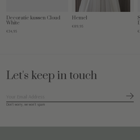
Decoratie kussen Cloud
Hemel
White
€89,95
€34,95
€
Let's keep in touch
Abon
Don’t worry, we won’t spam