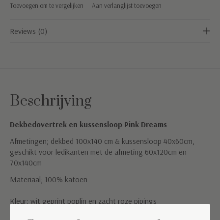
Toevoegen om te vergelijken
Aan verlanglijst toevoegen
Reviews (0)
Beschrijving
Dekbedovertrek en kussensloop Pink Dreams
Afmetingen; dekbed 100x140 cm & kussensloop 40x60cm,
geschikt voor ledikanten met de afmeting 60x120cm en
70x140cm
Materiaal; 100% katoen
Kleur; wit geprint poplin en zacht roze pipings