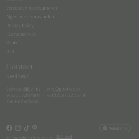
Verzenden & retourneren
Algemene voorwaarden
Privacy Policy
Klantenservice
Winkels
B2B
Contact
Need help?
Schinkeldijkje 16s
info@poetree.nl
Nederlands
1432CE Aalsmeer
+31(0)297 22 33 44
The Netherlands
English
Français
Nederlands
RSS-feed
© Copyright 2026 Poetree Kids