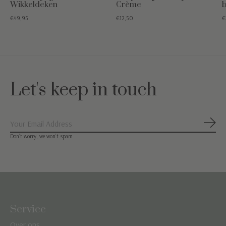
Wikkeldeken
Crème
€49,95
€12,50
€
Let's keep in touch
Abon
Don’t worry, we won’t spam
Service
Over ons