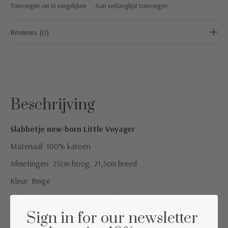
Toevoegen om te vergelijken
Aan verlanglijst toevoegen
Reviews (0)
Beschrijving
Slabbetje new-born Little Voyager
Materiaal: 100% katoen
Afmetingen: 25cm hoog, 21,5cm breed
Kleur: Beige
Wasinstructies: Machinewas op 40°
Sign in for our newsletter