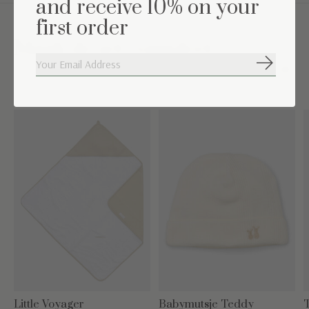
and receive 10% on your
first order
Maak de set compleet
Abonneer
Carousel items
Little Voyager
Babymutsje Teddy