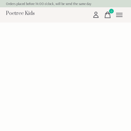
Orders placed before 14:00 o'clock, will be send the same day
0
Poetree Kids
items