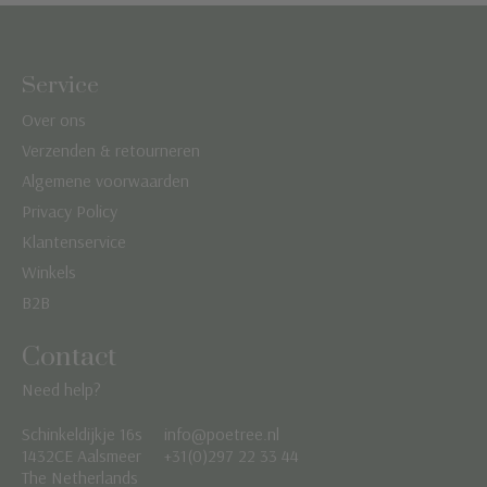
Service
Over ons
Verzenden & retourneren
Algemene voorwaarden
Privacy Policy
Klantenservice
Winkels
B2B
Contact
Need help?
Schinkeldijkje 16s
info@poetree.nl
Nederlands
1432CE Aalsmeer
+31(0)297 22 33 44
The Netherlands