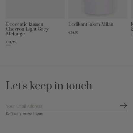
Decoratie kussen
Ledikant laken Milan
K
Chevron Light Grey
€34,95
Melange
€
€14,95
€34,95
Let's keep in touch
Abon
Don’t worry, we won’t spam