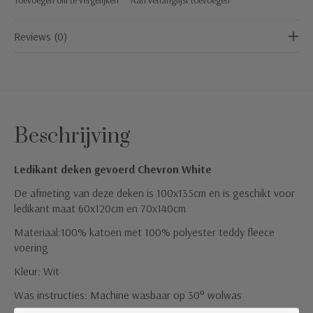
Reviews (0)
Beschrijving
Ledikant deken gevoerd Chevron White
De afmeting van deze deken is 100x135cm en is geschikt voor
ledikant maat 60x120cm en 70x140cm
Materiaal:100% katoen met 100% polyester teddy fleece
voering
Kleur: Wit
Was instructies: Machine wasbaar op 30° wolwas